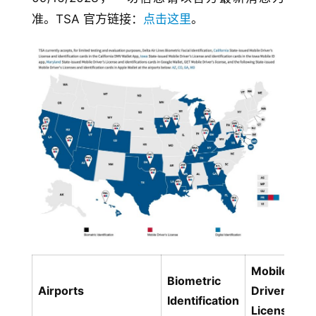
准。TSA 官方链接：
点击这里
。
Mobile
Biometric
Di
Airports
Driver’s
Identification
I
License