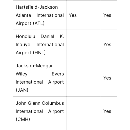
Hartsfield-Jackson
Atlanta International
Yes
Yes
Y
Airport (ATL)
Honolulu Daniel K.
Inouye International
Yes
Y
Airport (HNL)
Jackson-Medgar
Wiley Evers
Yes
Y
International Airport
(JAN)
John Glenn Columbus
International Airport
Yes
Y
(CMH)