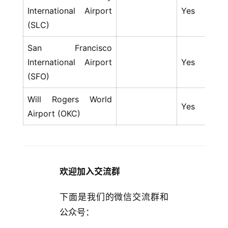
International Airport
Yes
Y
(SLC)
San Francisco
International Airport
Yes
Y
(SFO)
Will Rogers World
Yes
Y
Airport (OKC)
欢迎加入交流群
下面是我们的微信交流群和
公众号：