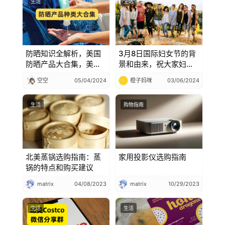
生活
生活
防晒知识全解析，美国
3月8日国际妇女节的背
防晒产品大合集，美国
景和由来，祝大家妇女
防晒霜、防晒喷雾、防
节快乐
空空
05/04/2024
橙子妈咪
03/06/2024
晒乳液、防晒棒等等怎
么选，防晒产品清单
生活
购物指南
北美蒸锅选购指南：蒸
家用投影仪选购指南
锅的特点和购买建议
matrix
04/08/2023
matrix
10/29/2023
生活
生活