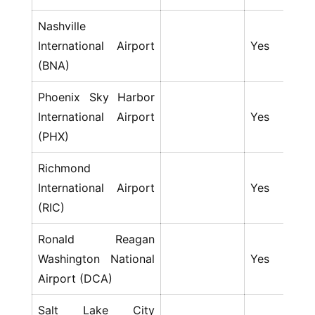
Nashville
International Airport
Yes
Y
(BNA)
Phoenix Sky Harbor
International Airport
Yes
Y
(PHX)
Richmond
International Airport
Yes
Y
(RIC)
Ronald Reagan
Washington National
Yes
Y
Airport (DCA)
Salt Lake City