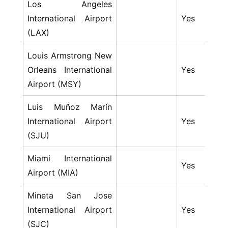
Los Angeles
首
International Airport
Yes
Y
页
(LAX)
生
Louis Armstrong New
活
Orleans International
Yes
Y
Airport (MSY)
游
玩
Luis Muñoz Marín
International Airport
Yes
Y
登录
注册
理
(SJU)
财
Miami International
Yes
Y
Airport (MIA)
折
扣
Mineta San Jose
International Airport
Yes
Y
(SJC)