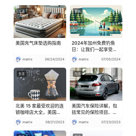
生活
游玩
美国充气床垫选购指南
2024年加州免费钓鱼
日：让我们一起享受大
自然的乐趣，在美国钓
matrix
06/24/2024
matrix
07/05/2024
鱼的注意事项
生活
生活
北美 15 家最受欢迎的连
美国汽车保险详解，包
锁咖啡店大全，美国连
括常见的保险项目、保
锁咖啡店大对比
额的说明
matrix
08/21/2023
matrix
07/23/2023