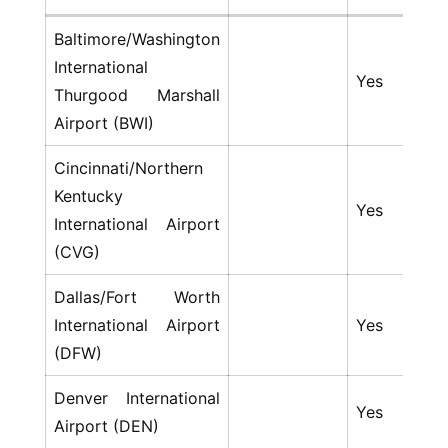
Baltimore/Washington
International
Yes
Y
Thurgood Marshall
Airport (BWI)
Cincinnati/Northern
Kentucky
Yes
Y
International Airport
(CVG)
Dallas/Fort Worth
International Airport
Yes
Y
(DFW)
Denver International
Yes
Y
Airport (DEN)