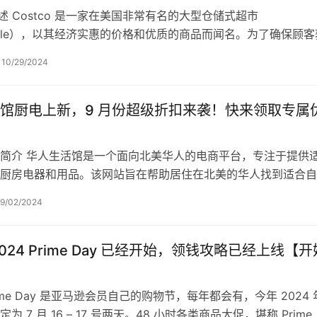
 概述 Costco 是一家在美国非常有名的大型仓储式超市
esale），以其经济实惠的价格和优质的商品而闻名。为了确保顾客
体验，Costco 采…
10/29/2024
馆厨电上新，9 月份超级折扣来袭！快来领取专属
简介 华人生活馆是一个面向北美华人的电商平台，专注于提供
厨房电器和用品。该网站旨在帮助居住在北美的华人找到适合自
烹饪方式的商品，从而更好地融入当…
9/02/2024
024 Prime Day 已经开始，领钱攻略已经上线【开
ime Day 是亚马逊会员自己的购物节，每年都会有，今年 2024
为 7 月 16 – 17 号两天。48 小时各类商品大促，堪称 Prime