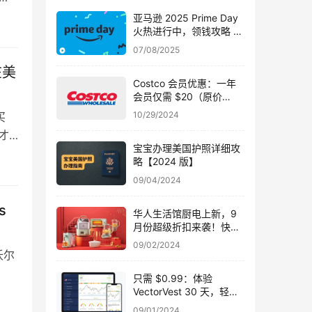
亚马逊 2025 Prime Day
火热进行中，领钱攻略 +
精品优惠【8-11 号已开
07/08/2025
始！】
在美
Costco 会员优惠：一年
会员仅需 $20（原价
$65），高级版仅需
10/29/2024
买
$85（原价 $130）
才
【10/29 更新】
宝宝办理美国护照详细攻
略【2024 版】
09/04/2024
s
华人生活馆厨电上新，9
月份超级折扣来袭！快来
领取专属优惠码
09/02/2024
沃尔
只需 $0.99：体验
VectorVest 30 天，轻松
掌握股票投资秘诀
09/01/2024