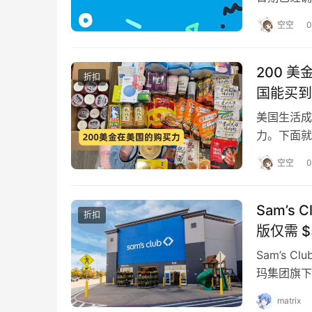
员…
空空
0
200 
折扣
国能买到
美国生活成
力。下面就
是王道，有
空空
0
Sam’s
折扣
版仅需 $
Sam’s 
玛集团旗下，
matrix