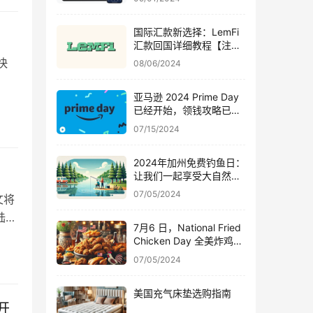
国际汇款新选择：LemFi
汇款回国详细教程【注册
奖励 $30，永久免手续
快
08/06/2024
费！】
亚马逊 2024 Prime Day
已经开始，领钱攻略已经
上线【开始啦~】
07/15/2024
2024年加州免费钓鱼日：
让我们一起享受大自然的
乐趣，在美国钓鱼的注意
07/05/2024
文将
事项
陆陆
7月6 日，National Fried
Chicken Day 全美炸鸡日
大放送，全国各地炸鸡优
07/05/2024
惠一网打尽
美国充气床垫选购指南
式开