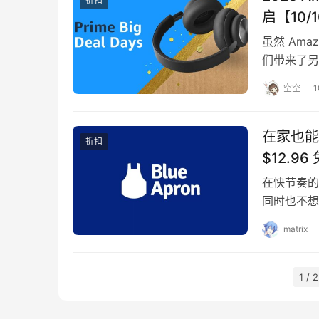
折扣
启【10/10
虽然 Ama
们带来了另一
空空
1
在家也能
折扣
$12.9
在快节奏的
同时也不想
势所在。作
matrix
1 / 2