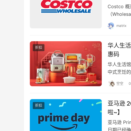
Costco
（Whol
得出色的购物
matrix
华人生活
折扣
惠码
华人生活馆
中式烹饪的
饮食习惯和
空空
0
亚马逊 2
折扣
啦~】
亚马逊 Pr
日期已经确定