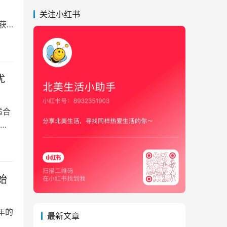
关注小红书
获
优
适合
己
始
 年的
最新文章
 会