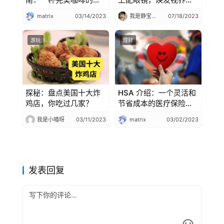
密武器
风采
matrix
03/14/2023
我是静宝吖❤️
07/18/2023
游玩
理财
探秘：盘点美国十大炸
HSA 介绍：一个灵活和
鸡店，你吃过几家？
节省成本的医疗保险选
择 + 常见问题解答
我是小喵呀
03/11/2023
matrix
03/02/2023
发表回复