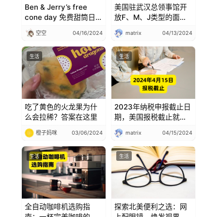
Ben & Jerry’s free
美国驻武汉总领事馆开
cone day 免费甜筒日！
放F、M、J类型的面
一年一次，就在今天~
签，武汉领事馆美国面
空空
04/16/2024
matrix
04/13/2024
签
生活
生活
吃了黄色的火龙果为什
2023年纳税申报截止日
么会拉稀？答案在这里
期，美国报税截止就在
今天，2024年4月15
橙子妈咪
03/06/2024
matrix
04/15/2024
日，抓住最后机会！
生活
生活
全自动咖啡机选购指
探索北美便利之选：网
南：一杯完美咖啡的秘
上配眼镜，焕发视界新