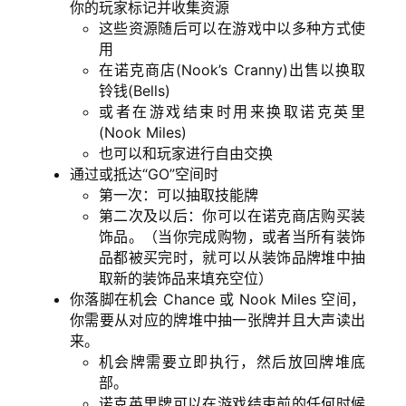
你的玩家标记并收集资源
这些资源随后可以在游戏中以多种方式使
用
在诺克商店(Nook’s Cranny)出售以换取
首
铃钱(Bells)
页
或者在游戏结束时用来换取诺克英里
(Nook Miles)
生
也可以和玩家进行自由交换
活
通过或抵达“GO”空间时
第一次：可以抽取技能牌
第二次及以后：你可以在诺克商店购买装
游
饰品。（当你完成购物，或者当所有装饰
玩
品都被买完时，就可以从装饰品牌堆中抽
登录
注册
取新的装饰品来填充空位）
理
你落脚在机会 Chance 或 Nook Miles 空间，
财
你需要从对应的牌堆中抽一张牌并且大声读出
来。
机会牌需要立即执行，然后放回牌堆底
折
部。
扣
诺克英里牌可以在游戏结束前的任何时候