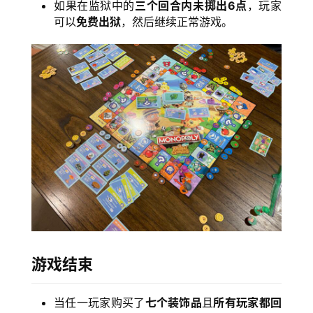
如果在监狱中的
三个回合内未掷出6点
，玩家
可以
免费出狱
，然后继续正常游戏。
游戏结束
当任一玩家购买了
七个装饰品
且
所有玩家都回