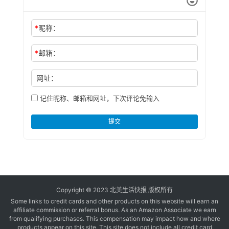
*
昵称：
*
邮箱：
网址：
记住昵称、邮箱和网址，下次评论免输入
提交
Copyright © 2023 北美生活快报 版权所有
Some links to credit cards and other products on this website will earn an
affiliate commission or referral bonus. As an Amazon Associate we earn
from qualifying purchases. This compensation may impact how and where
products appear on this site. This site does not include all credit card