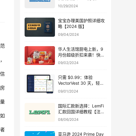
$65），高级版仅需
10/29/2024
$85（原价 $130）
【10/29 更新】
宝宝办理美国护照详细攻
略【2024 版】
09/04/2024
盖范
华人生活馆厨电上新，9
月份超级折扣来袭！快来
项，
领取专属优惠码
09/02/2024
租信
只需 $0.99：体验
VectorVest 30 天，轻松
的房
掌握股票投资秘诀
09/01/2024
大量
国际汇款新选择：LemFi
汇款回国详细教程【注册
如
奖励 $30，永久免手续
08/06/2024
费！】
者
亚马逊 2024 Prime Day