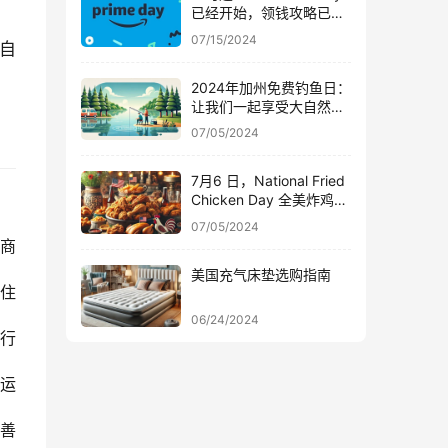
已经开始，领钱攻略已经
上线【开始啦~】
07/15/2024
自
2024年加州免费钓鱼日：
让我们一起享受大自然的
乐趣，在美国钓鱼的注意
07/05/2024
事项
7月6 日，National Fried
Chicken Day 全美炸鸡日
大放送，全国各地炸鸡优
07/05/2024
惠一网打尽
商
美国充气床垫选购指南
住
06/24/2024
行
运
善