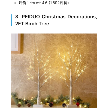
评价
：⭐⭐⭐⭐ 4.6 (1,692评价)
3. PEIDUO Christmas Decorations,
2FT Birch Tree