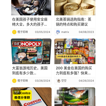
在美国孩子使用安全座
北美蒸锅选购指南：蒸
椅大全，多大的孩子该
锅的特点和购买建议
使用什么安全座椅呢
橙子妈咪
03/05/2024
matrix
04/08/2023
生活
折扣
大富翁游戏历史，美国
200 美金在美国的购买
到底有多少款
力到底有多强？快来看
MONOPOLY 大富翁，
看 200 美金在美国能买
橙子妈咪
03/26/2024
空空
04/26/2024
大富翁最畅销十款合集
到什么
生活
购物指南