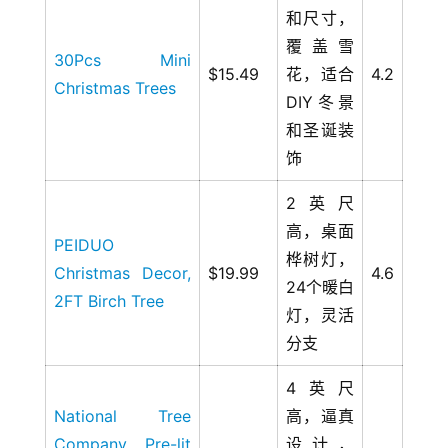
和尺寸，
覆盖雪
30Pcs Mini
$15.49
花，适合
4.2
Christmas Trees
DIY冬景
和圣诞装
饰
2英尺
高，桌面
PEIDUO
桦树灯，
Christmas Decor,
$19.99
4.6
24个暖白
2FT Birch Tree
灯，灵活
分支
4英尺
National Tree
高，逼真
Company Pre-lit
设计，