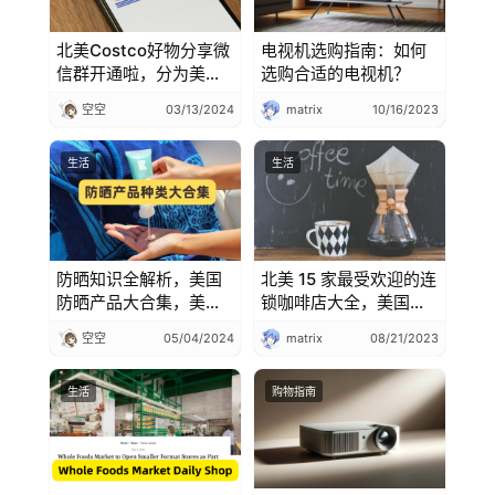
北美Costco好物分享微
电视机选购指南：如何
信群开通啦，分为美国
选购合适的电视机？
群和加拿大群欢迎加
空空
03/13/2024
matrix
10/16/2023
入！
生活
生活
防晒知识全解析，美国
北美 15 家最受欢迎的连
防晒产品大合集，美国
锁咖啡店大全，美国连
防晒霜、防晒喷雾、防
锁咖啡店大对比
空空
05/04/2024
matrix
08/21/2023
晒乳液、防晒棒等等怎
么选，防晒产品清单
生活
购物指南