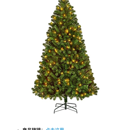
玩
登录
注册
理
财
折
扣