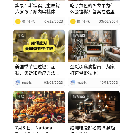
实录：斯坦福儿童医院
吃了黄色的火龙果为什
六岁孩子颌内扁桃体摘
么会拉稀？答案在这里
除术和腺样体切除术，
橙子妈咪
07/22/2023
橙子妈咪
03/06/2024
附全部过程 + 实拍
生活
购物指南
美国季节性过敏：症
圣诞树选购指南：为家
状、诊断和治疗方法介
打造圣诞氛围！
绍
matrix
03/08/2023
matrix
10/18/2023
生活
购物指南
7月6 日，National
给咖啡爱好者的 8 款极