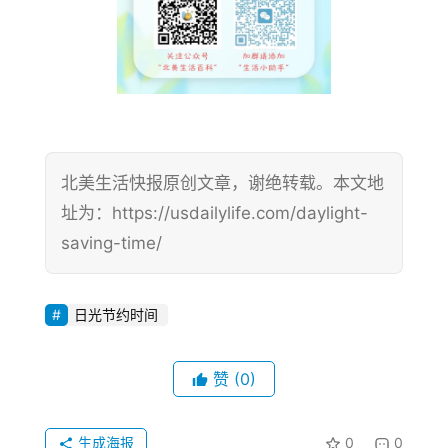
北美生活快报原创文章，谢绝转载。本文地
首
页
址为：https://usdailylife.com/daylight-
saving-time/
生
活
日光节约时间
游
玩
赞
(0)
登录
注册
理
生成海报
0
0