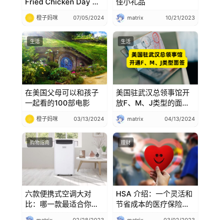
Fried Chicken Day 全
佳小礼品
美炸鸡日大放送，全国
橙子妈咪
07/05/2024
matrix
10/21/2023
各地炸鸡优惠一网打尽
生活
生活
在美国父母可以和孩子
美国驻武汉总领事馆开
一起看的100部电影
放F、M、J类型的面
签，武汉领事馆美国面
橙子妈咪
03/13/2024
matrix
04/13/2024
签
购物指南
理财
六款便携式空调大对
HSA 介绍：一个灵活和
比：哪一款最适合你的
节省成本的医疗保险选
需求？
择 + 常见问题解答