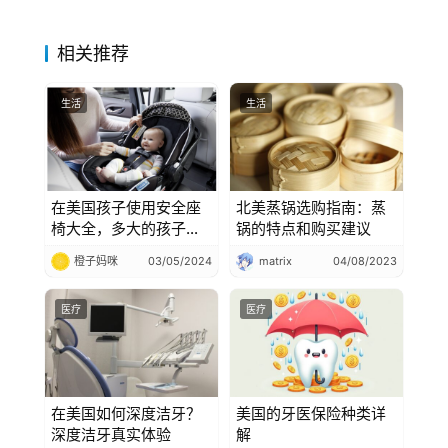
相关推荐
生活
生活
在美国孩子使用安全座
北美蒸锅选购指南：蒸
椅大全，多大的孩子该
锅的特点和购买建议
使用什么安全座椅呢
橙子妈咪
03/05/2024
matrix
04/08/2023
医疗
医疗
在美国如何深度洁牙？
美国的牙医保险种类详
深度洁牙真实体验
解