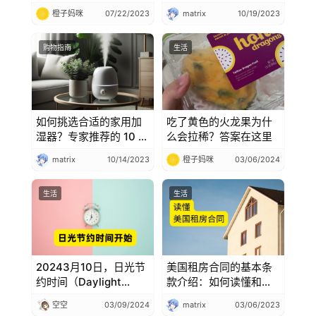
橙子妈咪
07/22/2023
matrix
10/19/2023
购物指南
生活
如何挑选合适的家用加
吃了黄色的火龙果为什
湿器？专家推荐的 10 款
么会拉稀？答案在这里
加湿器
matrix
10/14/2023
橙子妈咪
03/06/2024
生活
生活
20243月10日，日光节
美国租房合同的基本条
约时间（Daylight
款介绍：如何读懂和评
Saving Time, DST）开
估租赁协议
空空
03/09/2024
matrix
03/06/2023
始，将时间向前调一小