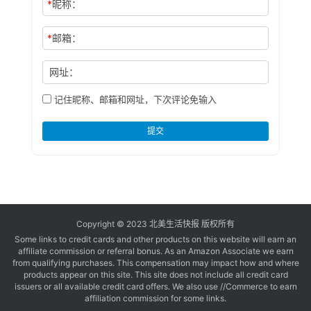
*
昵称：
*
邮箱：
网址：
记住昵称、邮箱和网址，下次评论免输入
提交
Copyright © 2023 北美生活快报 版权所有
Some links to credit cards and other products on this website will earn an
affiliate commission or referral bonus. As an Amazon Associate we earn
from qualifying purchases. This compensation may impact how and where
products appear on this site. This site does not include all credit card
issuers or all available credit card offers. We also use //Commerce to earn
affiliation commission for some links.