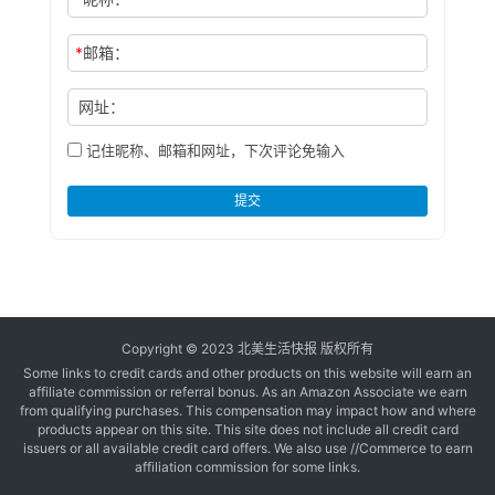
*
邮箱：
网址：
记住昵称、邮箱和网址，下次评论免输入
提交
Copyright © 2023 北美生活快报 版权所有
Some links to credit cards and other products on this website will earn an
affiliate commission or referral bonus. As an Amazon Associate we earn
from qualifying purchases. This compensation may impact how and where
products appear on this site. This site does not include all credit card
issuers or all available credit card offers. We also use //Commerce to earn
affiliation commission for some links.