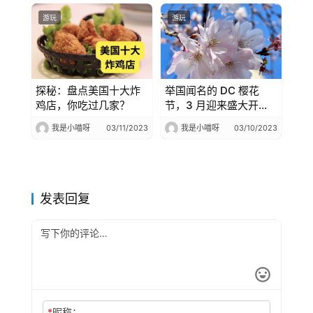
游玩
游玩
探秘：盘点美国十大炸
举国闻名的 DC 樱花
鸡店，你吃过几家？
节，3 月迎来盛大开
幕！附游玩攻略
我是小喵呀
03/11/2023
我是小喵呀
03/10/2023
发表回复
*
昵称：