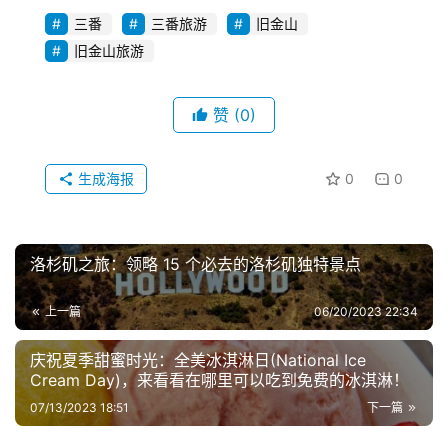
三番
三番旅游
旧金山
旧金山旅游
赞
(0)
生成海报
0
0
洛杉矶之旅：领略 15 个必去的洛杉矶独特景点
上一篇
06/20/2023 22:34
庆祝夏季甜蜜时光：全美冰淇淋日(National Ice
Cream Day)，来看看在哪里可以吃到免费的冰淇淋！
07/13/2023 18:51
下一篇