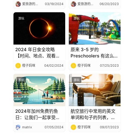
要99/天
爱旅游的小仙女
03/19/2024
爱旅游的小仙女
06/20/2023
游玩
游玩
2024 年日食全攻略
原来 3-5 岁的
【时间、地点、观看方
Preschoolers 有这么多
式、注意事项等，一生
免费的公园、游乐园！
橙子妈咪
04/02/2024
橙子妈咪
07/25/2023
一定要看一次！】
教你领取免费幼儿园通
行证
游玩
游玩
2024年加州免费钓鱼
航空旅行中常用的英文
日：让我们一起享受大
单词和句子的列表，坐
自然的乐趣，在美国钓
飞机会用到的英文单词
matrix
07/05/2024
橙子妈咪
09/07/2023
鱼的注意事项
和句子全集