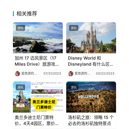
相关推荐
游玩
游玩
加州 17 迈风景区（17
Disney World 和
Miles Drive）旅游攻略
Disneyland 有什么区
+ 景点介绍
别？迪士尼之旅全面比
爱旅游的小仙女
07/31/2023
爱旅游的小仙女
03/22/2023
较
游玩
游玩
奥兰多迪士尼门票特
洛杉矶之旅：领略 15 个
价，4天4园区，票价只
必去的洛杉矶独特景点