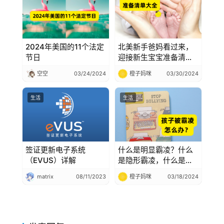
2024年美国的11个法定
北美新手爸妈看过来，
节日
迎接新生宝宝准备清单
大全，Baby Shower、
空空
03/24/2024
橙子妈咪
03/30/2024
Baby Registry List，
看这一篇就够了
生活
生活
签证更新电子系统
什么是明显霸凌？什么
（EVUS）详解
是隐形霸凌，什么是隐
秘的家庭霸凌？在美
matrix
08/11/2023
橙子妈咪
03/18/2024
国，孩子遭遇霸凌应该
怎么办？