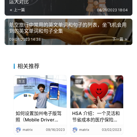
店大对比
上一篇
08/21/2023 18:04
航空旅行中常用的英文单词和句子的列表，坐飞机会用
到的英文单词和句子全集
09/07/2023 14:38
下一篇
相关推荐
生活
理财
如何设置加州电子版驾
HSA 介绍：一个灵活和
照（Mobile Driver
节省成本的医疗保险选
License）？
择 + 常见问题解答
matrix
09/16/2023
matrix
03/02/2023