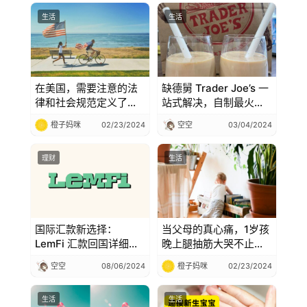
生活
生活
在美国，需要注意的法
缺德舅 Trader Joe’s 一
律和社会规范定义了日
站式解决，自制最火的
常行为的界限
珍珠奶茶
橙子妈咪
02/23/2024
空空
03/04/2024
理财
生活
国际汇款新选择：
当父母的真心痛，1岁孩
LemFi 汇款回国详细教
晚上腿抽筋大哭不止，
程【注册奖励 $30，永
怎么办？
空空
08/06/2024
橙子妈咪
02/23/2024
久免手续费！】
生活
生活