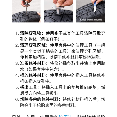
清除穿孔物
：使用钳子或其他工具清除导致穿
首
孔的物体（例如钉子）。
页
清理穿孔区域
：使用套件中的清理工具（一般
是一个类似于钻头的工具）来清理穿孔区域，
使其更加粗糙，以便于修补材料更好地粘附。
生
准备修补材料
：将修补插条取出并涂上专用胶
活
水（如果套件中包含）。
插入修补材料
：使用套件中的插入工具将修补
游
插条插入穿孔中。
玩
拔出工具
：将插入工具上的垫片推向轮胎，然
登录
注册
后反方向将工具拔出。
理
切除多余的修补材料
：待修补材料插入后，切
财
除突出于轮胎表面的多余材料。