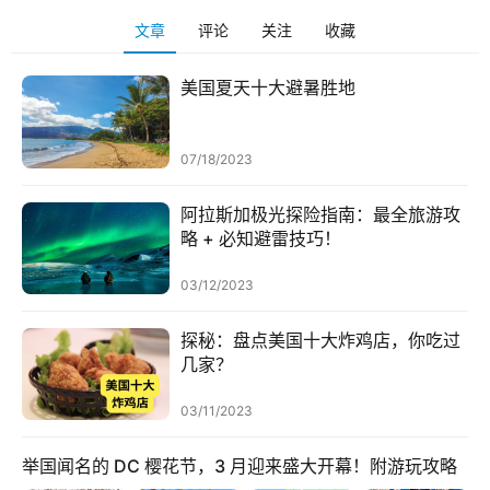
文章
评论
关注
收藏
美国夏天十大避暑胜地
首
页
07/18/2023
生
阿拉斯加极光探险指南：最全旅游攻
活
略 + 必知避雷技巧！
03/12/2023
游
玩
探秘：盘点美国十大炸鸡店，你吃过
登录
注册
几家？
理
财
03/11/2023
举国闻名的 DC 樱花节，3 月迎来盛大开幕！附游玩攻略
折