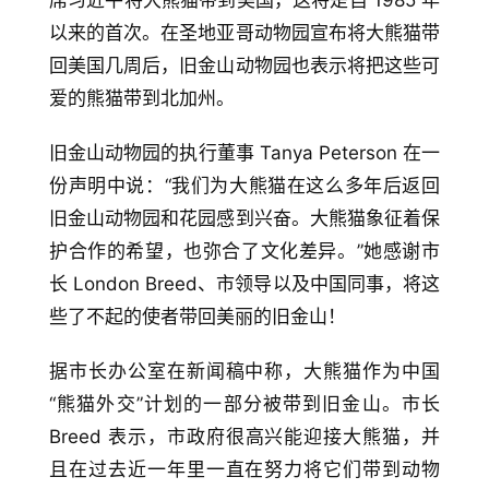
以来的首次。在圣地亚哥动物园宣布将大熊猫带
回美国几周后，旧金山动物园也表示将把这些可
爱的熊猫带到北加州。
旧金山动物园的执行董事 Tanya Peterson 在一
份声明中说：“我们为大熊猫在这么多年后返回
首
页
旧金山动物园和花园感到兴奋。大熊猫象征着保
护合作的希望，也弥合了文化差异。”她感谢市
生
长 London Breed、市领导以及中国同事，将这
活
些了不起的使者带回美丽的旧金山！
游
据市长办公室在新闻稿中称，大熊猫作为中国
玩
“熊猫外交”计划的一部分被带到旧金山。市长 
登录
注册
Breed 表示，市政府很高兴能迎接大熊猫，并
理
且在过去近一年里一直在努力将它们带到动物
财