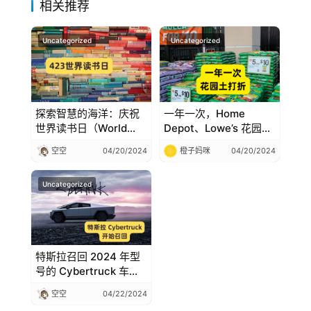
相关推荐
Uncategorized
Uncategorized
探索智慧的海洋：庆祝
一年一次，Home
世界读书日（World
Depot、Lowe’s 花园土
Book Day ），423世
打折，2刀一袋
空空
04/20/2024
橙子妈咪
04/20/2024
界读书日起源、由来、
活动
Uncategorized
特斯拉召回 2024 年型
号的 Cybertruck 车
辆，Cybertruck 加速踏
空空
04/22/2024
板装饰面板更换或修复