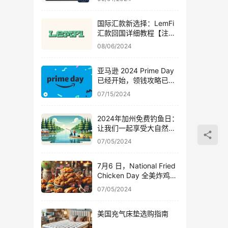
国际汇款新选择：LemFi
汇款回国详细教程【注册
奖励 $30，永久免手续
08/06/2024
费！】
亚马逊 2024 Prime Day
已经开始，领钱攻略已经
上线【开始啦~】
07/15/2024
2024年加州免费钓鱼日：
让我们一起享受大自然的
乐趣，在美国钓鱼的注意
07/05/2024
事项
7月6 日，National Fried
Chicken Day 全美炸鸡日
大放送，全国各地炸鸡优
07/05/2024
惠一网打尽
美国充气床垫选购指南