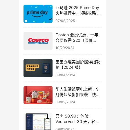
亚马逊 2025 Prime Day
火热进行中，领钱攻略 +
精品优惠【8-11 号已开
07/08/2025
始！】
Costco 会员优惠：一年
会员仅需 $20（原价
$65），高级版仅需
10/29/2024
$85（原价 $130）
【10/29 更新】
宝宝办理美国护照详细攻
略【2024 版】
09/04/2024
华人生活馆厨电上新，9
月份超级折扣来袭！快来
领取专属优惠码
09/02/2024
只需 $0.99：体验
VectorVest 30 天，轻松
掌握股票投资秘诀
09/01/2024